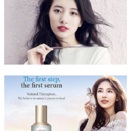
Chăm Sóc Da Dầu Mụn Với Dr.Belmeur