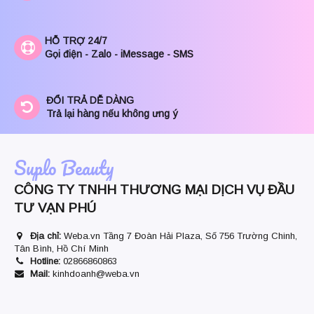
HỖ TRỢ 24/7
Gọi điện - Zalo - iMessage - SMS
ĐỔI TRẢ DỄ DÀNG
Trả lại hàng nếu không ưng ý
Suplo Beauty
CÔNG TY TNHH THƯƠNG MẠI DỊCH VỤ ĐẦU
TƯ VẠN PHÚ
Địa chỉ:
Weba.vn Tầng 7 Đoàn Hải Plaza, Số 756 Trường Chinh,
Tân Bình, Hồ Chí Minh
Hotline:
02866860863
Mail:
kinhdoanh@weba.vn