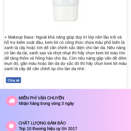
+ Makeup Base: Ngoài khả năng giúp duy trì lớp nền lâu trôi và
hỗ trợ kiểm soát dầu, kem lót có công thức chứa màu phổ biến là
xanh lá cây hoặc tím để cân chỉnh sắc diện cho làn da. Nếu nàng
có làn da tái, xanh xao và nhợt nhạt thì hãy chọn kem lót màu tím
để tăng thêm vẻ hồng hào cho da. Còn nếu nàng gặp vấn đề đốm
mụn đỏ, gân máu hoặc làn da dư sắc đỏ thì hãy chọn kem lót màu
xanh lá cây để cân chỉnh lại cho làn da nhé.
Chia sẻ
MIỄN PHÍ VẬN CHUYỂN
Nhận hàng trong vòng 3 ngày
CHẤT LƯỢNG ĐẢM BẢO
Top 10 thương hiệu uy tín 2017