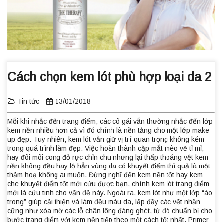
Cùng Suzy cập nhật quy trình dưỡng da hoàn toàn mới
Cách chọn kem lót phù hợp loại da 2
Tin tức
13/01/2018
Mỗi khi nhắc đến trang điểm, các cô gái vẫn thường nhắc đến lớp
kem nền nhiều hơn cả vì đó chính là nền tảng cho một lớp make
up đẹp. Tuy nhiên, kem lót vẫn giữ vị trí quan trọng không kém
trong quá trình làm đẹp. Việc hoàn thành cặp mắt mèo vẽ tỉ mỉ,
hay đôi môi cong đỏ rực chỉn chu nhưng lại thấp thoáng vệt kem
nền không đều hay lộ hẳn vùng da có khuyết điểm thì quả là một
thảm hoạ không ai muốn. Đừng nghĩ đến kem nền tốt hay kem
che khuyết điểm tốt mới cứu được bạn, chính kem lót trang điểm
mới là cứu tinh cho vấn đề này. Ngoài ra, kem lót như một lớp “áo
trong” giúp cải thiện và làm đều màu da, lấp đầy các vết nhăn
cững như xóa mờ các lỗ chân lông đáng ghét, từ đó chuẩn bị cho
bước trang điểm với kem nền tiếp theo một cách tốt nhất. Primer